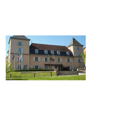
CONTACTEZ-NOUS :
Tél :
06 75 60 92 19
E-mail:
camoinjeanne@gmail.com
54 Quai Pierre Scize