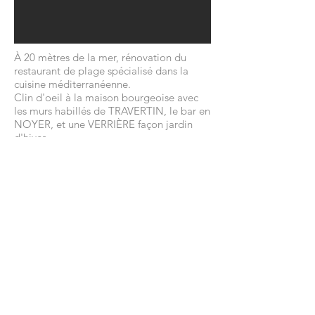
À 20 mètres de la mer, rénovation du
restaurant de plage spécialisé dans la
cuisine méditerranéenne.
Clin d'oeil à la maison bourgeoise avec
les murs habillés de TRAVERTIN, le bar en
NOYER, et une VERRIÈRE façon jardin
d'hiver.
Il s'agit d'un projet très technique avec la
réfection totale des cuisines
(70m2), du bar, et du restaurant.
CONTACTEZ-NOUS :
Tél :
06 75 60 92 19
E-mail:
camoinjeanne@gmail.com
54 Quai Pierre Scize
69005 LYON